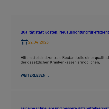
Qualität statt Kosten: Neuausrichtung für effizie
22.04.2025
Hilfsmittel sind zentrale Bestandteile einer qualit
der gesetzlichen Krankenkassen ermöglichen.
WEITERLESEN
→
Für eine schnellere und bessere Hilfsmittelverso