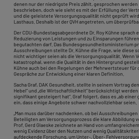
denen nur der niedrigste Preis zählt, gesprochen werden 
beschrieben, doch wie sieht es mit der Erfüllung der Vertr
und die geleistete Versorgungsqualität nicht geprüft wird
Lasthaus. Deshalb ist der QVH angetreten, um überprüfba
Der CDU-Bundestagsabgeordnete Dr. Roy Kühne sprach enga
Reduzierung von Leistungen und zu Einsparungen führen s
begutachten darf. Das Bundesgesundheitsministerium prüf
Ausschreibungen stellte Dr. Kühne die Frage, wie diese s
nicht wichtiger seien als die Versorgungsqualität. Wenn 
katastrophal, wenn die Qualität in den Hintergrund gest
Kühne auch bei den Regelungen der Mehrwertsteuer für o
Gespräche zur Entwicklung einer klaren Definition.
Sacha Graf, DAK Gesundheit, stellte in seinem Vortrag den
Hebel“ und „die Wirtschaftlichkeit“ berücksichtigt werde
signifikant gesteigert hat“. Graf folgert, dass es „ab e
ein, dass einige Angebote schwer nachvollziehbar seien.
„Man muss darüber nachdenken, ob bei Ausschreibungen nur 
Beteiligten am Versorgungsprozess die klare Abbildung v
Prof. Gerd Glaeske zeichnete an Hand von umfangreichem Za
wenig Evidenz über den Nutzen und wenig Qualitätskriteri
aufdeckende Forschung, um Unter-, Über- Fehlversorgung, 