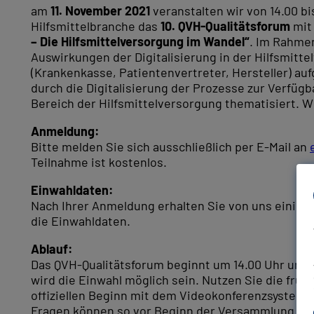
am
11. November 2021
veranstalten wir von 14.00 bis
Hilfsmittelbranche das
10. QVH-Qualitätsforum
mit
– Die Hilfsmittelversorgung im Wandel“
. Im Rahmen
Auswirkungen der Digitalisierung in der Hilfsmit
(Krankenkasse, Patientenvertreter, Hersteller) a
durch die Digitalisierung der Prozesse zur Verfüg
Bereich der Hilfsmittelversorgung thematisiert. Wi
Anmeldung:
Bitte melden Sie sich ausschließlich per E-Mail an
Teilnahme ist kostenlos.
Einwahldaten:
Nach Ihrer Anmeldung erhalten Sie von uns einige 
die Einwahldaten.
Ablauf:
Das QVH-Qualitätsforum beginnt um 14.00 Uhr und d
wird die Einwahl möglich sein. Nutzen Sie die frü
offiziellen Beginn mit dem Videokonferenzsystem 
Fragen können so vor Beginn der Versammlung quas