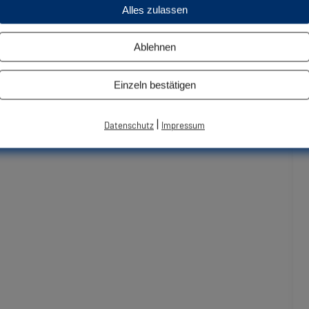
Alles zulassen
 November 2021 mit der Geschäftsstelle zur Klärung
Ablehnen
ch mit Ihnen!
Einzeln bestätigen
Jürgen Stumpf
|
Datenschutz
Impressum