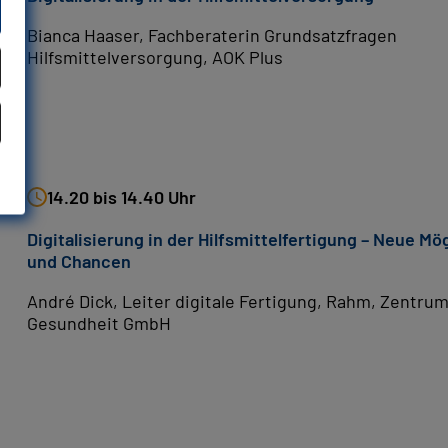
Bianca Haaser, Fachberaterin Grundsatzfragen
Hilfsmittelversorgung, AOK Plus
14.20 bis 14.40 Uhr
Digitalisierung in der Hilfsmittelfertigung – Neue Mö
und Chancen
André Dick, Leiter digitale Fertigung, Rahm, Zentrum
Gesundheit GmbH