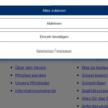
Alles zulassen
Ablehnen
Einzeln bestätigen
|
Datenschutz
Impressum
QVH e.V.
QVH Gütesiegel
Über den Verein
Was es bedeu
Mitglied werden
Siegel beant
Unsere Mitglieder
Siegelträger
Informationsmaterial
Qualitätsstan
Alles für das 
Anforderungs