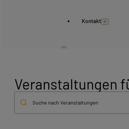
Kontakt
Veranstaltungen f
Veranstaltungen
Bitte
Suche
Schlüsselwort
eingeben.
und
Suche
nach
Ansichten,