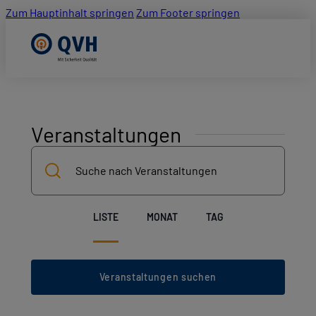
Zum Hauptinhalt springen
Zum Footer springen
Veranstaltungen
Bitte
Veranstaltungen
Schlüsselwort
Suche
eingeben.
Suche
und
nach
Ansichten,
Veranstaltung
LISTE
MONAT
TAG
Veranstaltungen
Ansichten-
Schlüsselwort.
Navigation
Navigation
Veranstaltungen suchen